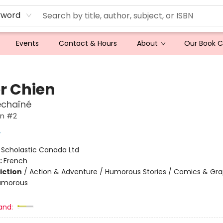
yword
Events
Contact & Hours
About
Our Book 
r Chien
échaîné
en #2
y
:
Scholastic Canada Ltd
:
French
iction
/
Action & Adventure / Humorous Stories / Comics & Gra
Humorous
and: