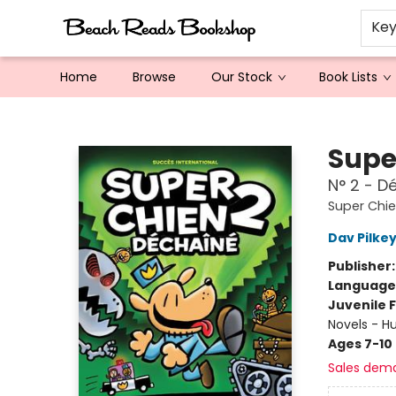
Ke
Home
Browse
Our Stock
Book Lists
Beach Reads Bookshop
Supe
N° 2 - D
Super Chi
Dav Pilke
Publisher
Language
Juvenile F
Novels - 
Ages 7-10
Sales dem