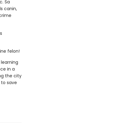
c. Sa
ls canin,
 crime
s
ine felon!
 learning
ce in a
ng the city
 to save