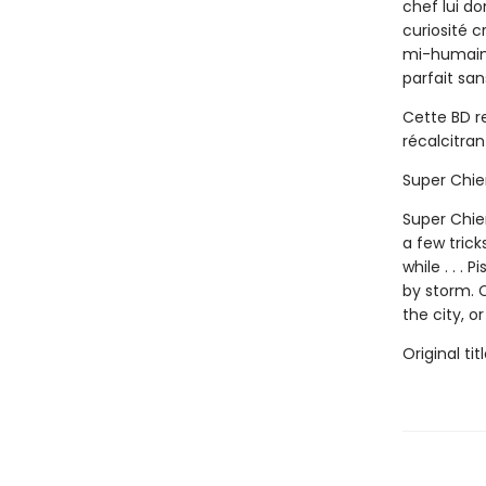
chef lui do
curiosité c
mi-humain m
parfait san
Cette BD r
récalcitran
Super Chien
Super Chien
a few trick
while . . . 
by storm. C
the city, o
Original tit