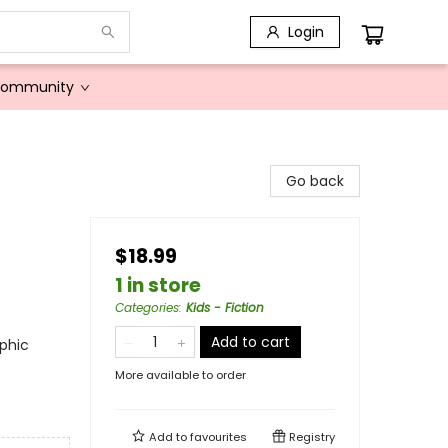
Login
Community
Go back
$18.99
1 in store
Categories
:
Kids - Fiction
Add to cart
phic
More available to order
Add to
favourites
Registry