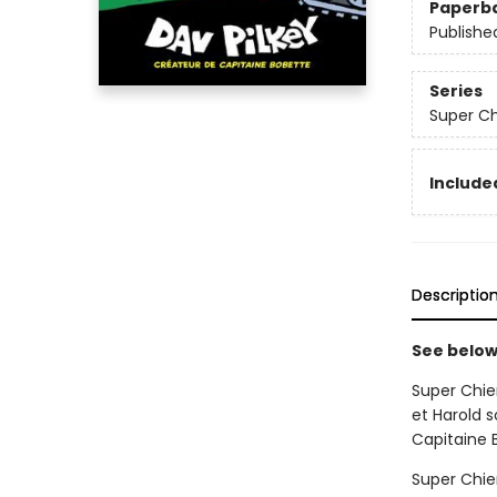
Paperb
Publishe
Series
Super C
Included
Descriptio
See below 
Super Chie
et Harold 
Capitaine 
Super Chie