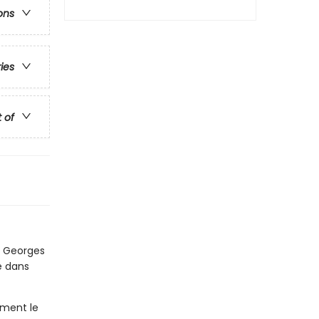
ons
ries
t of
D Georges
e dans
ement le