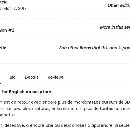
ack
Other editi
d:
Mar 17, 2017
More in this se
hien
#2
 In
See other items that this one is par
n
Bio
Details
Reviews
for English description.
n est de retour avec encore plus de mordant! Les auteurs de B
sont un peu plus matures, enfin ils ne font plus de fautes comm
Bobette.
n, détective, a encore une ou deux choses à apprendre. Si seul