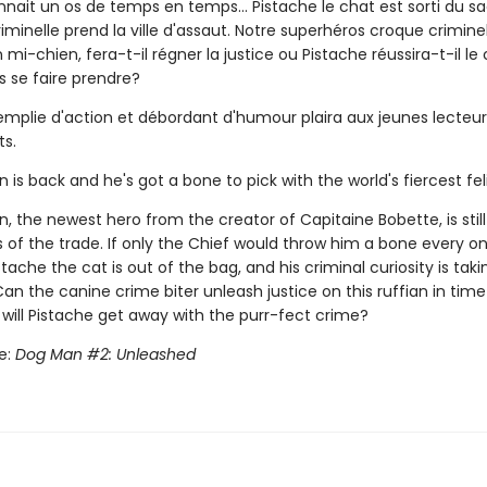
nnait un os de temps en temps... Pistache le chat est sorti du sa
riminelle prend la ville d'assaut. Notre superhéros croque crimine
i-chien, fera-t-il régner la justice ou Pistache réussira-t-il le
s se faire prendre?
emplie d'action et débordant d'humour plaira aux jeunes lecteur
ts.
 is back and he's got a bone to pick with the world's fiercest fel
, the newest hero from the creator of Capitaine Bobette, is still
s of the trade. If only the Chief would throw him a bone every on
Pistache the cat is out of the bag, and his criminal curiosity is taki
an the canine crime biter unleash justice on this ruffian in time
r will Pistache get away with the purr-fect crime?
le:
Dog Man #2: Unleashed