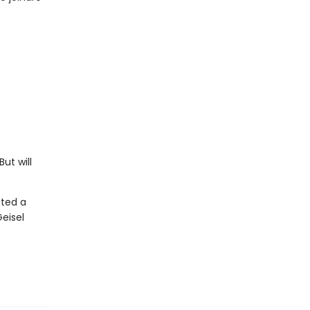
ut will
fted a
Geisel