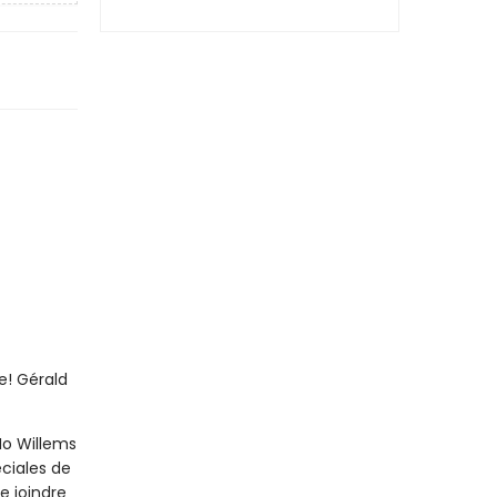
e! Gérald
Mo Willems
éciales de
e joindre