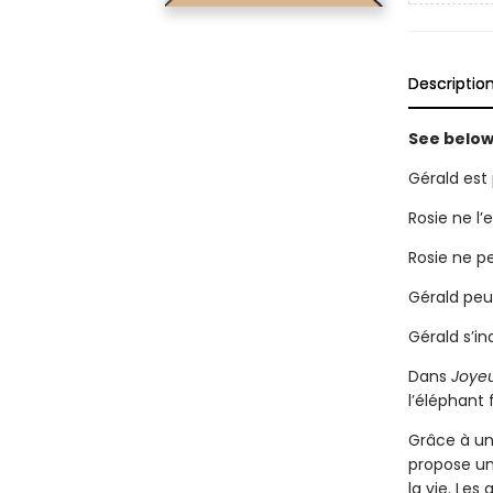
Descriptio
See below 
Gérald est
Rosie ne l’e
Rosie ne p
Gérald peu
Gérald s’in
Dans
Joyeu
l’éléphant 
Grâce à un 
propose une
la vie. Le