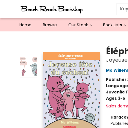
Ke
Home
Browse
Our Stock
Book Lists
Beach Reads Bookshop
Élép
Joyeuse
Mo Wille
Publisher
Language
Juvenile F
Ages 3-5
Sales dem
Hardco
Publishe