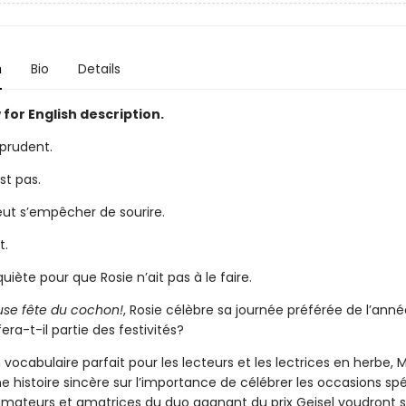
n
Bio
Details
for English description.
 prudent.
st pas.
eut s’empêcher de sourire.
t.
quiète pour que Rosie n’ait pas à le faire.
se fête du cochon!
, Rosie célèbre sa journée préférée de l’anné
fera-t-il partie des festivités?
vocabulaire parfait pour les lecteurs et les lectrices en herbe, 
 histoire sincère sur l’importance de célébrer les occasions sp
s amateurs et amatrices du duo gagnant du prix Geisel voudront s